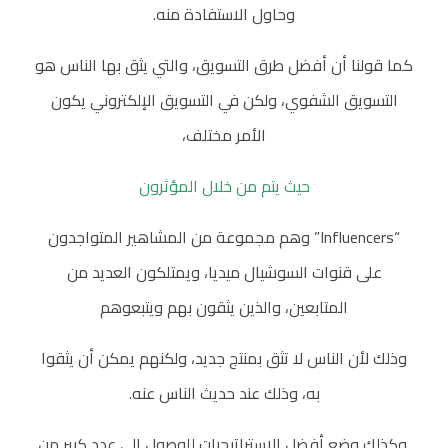
وحاول الاستفادة منه.
كما قولنا أن أفضل طرق التسويق، والتي يثق بها الناس هو
التسويق الشفوي، ولكن في التسويق الإلكتروني يكون
الأمر مختلف،
حيث يتم من خلال المؤثرون
“Influencers” وهم مجموعة من المشاهير المتواجدون
على قنوات السوشيال ميديا، ويمتلكون العديد من
المتابعين، والذين يثقون بهم ويتبعوهم
وذلك لأن الناس لا تثق بمنتج جديد، ولكنهم يمكن أن يثقوا
به، وذلك عند حديث الناس عنه.
.وكذلك وضع أفضل الاستراتيجيات للوصول إلى عدد كبير من