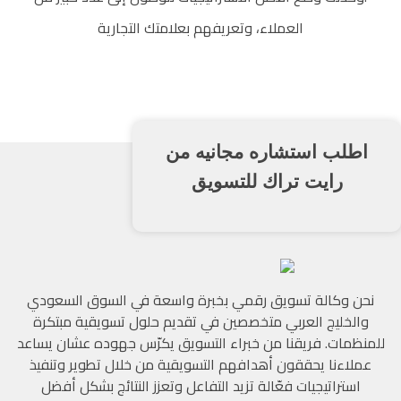
العملاء، وتعريفهم بعلامتك التجارية
اطلب استشاره مجانيه من
رايت تراك للتسويق
رايت تراك للتسويق
وكالة تسويق رقمي سعودية
نحن وكالة تسويق رقمي بخبرة واسعة في السوق السعودي
والخليج العربي متخصصين في تقديم حلول تسويقية مبتكرة
للمنظمات. فريقنا من خبراء التسويق يكرّس جهوده عشان يساعد
عملاءنا يحققون أهدافهم التسويقية من خلال تطوير وتنفيذ
استراتيجيات فعّالة تزيد التفاعل وتعزز النتائج بشكل أفضل